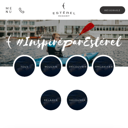
ME
RÉSERVEZ
NU
TOUS
BOUGER
DÉCOUVRIR
ORGANISER
RELAXER
SAVOURER