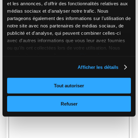
et les annonces, d'offrir des fonctionnalités relatives aux
médias sociaux et d'analyser notre trafic. Nous
partageons également des informations sur l'utilisation de
BOUGER
DÉCOUVRIR
RELAXER
SAVOURER
notre site avec nos partenaires de médias sociaux, de
publicité et d'analyse, qui peuvent combiner celles-ci
Ma journée idéale dans les
avec d'autres informations que vous leur avez fournies
Laurentides
ou qu'ils ont collectées lors de votre utilisation. Nous
vous invitons à consulter notre
politique de
29 JUIN 2017
confidentialité complète
, ou encore le
sommaire de
Afficher les détails
notre politique
.
Tout autoriser
Refuser