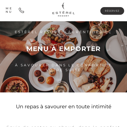
ME
RÉSERVEZ
NU
ESTÉREL RESORT, LAURENTIDES QC
MENU À EMPORTER
À SAVOURER DANS LE CONFORT DE
VOTRE SUITE
Un repas à savourer en toute intimité