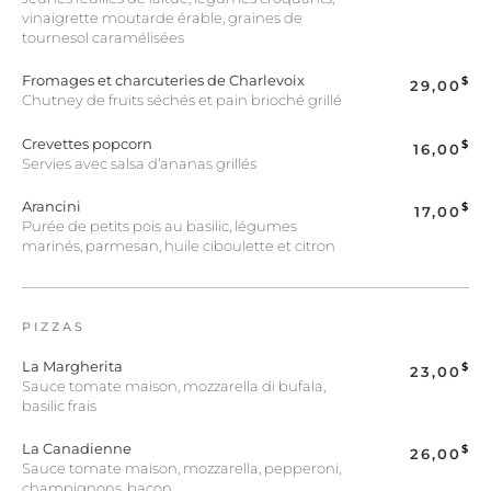
vinaigrette moutarde érable, graines de
tournesol caramélisées
Fromages et charcuteries de Charlevoix
$
29,00
Chutney de fruits séchés et pain brioché grillé
Crevettes popcorn
$
16,00
Servies avec salsa d’ananas grillés
Arancini
$
17,00
Purée de petits pois au basilic, légumes
marinés, parmesan, huile ciboulette et citron
PIZZAS
La Margherita
$
23,00
Sauce tomate maison, mozzarella di bufala,
basilic frais
La Canadienne
$
26,00
Sauce tomate maison, mozzarella, pepperoni,
champignons, bacon