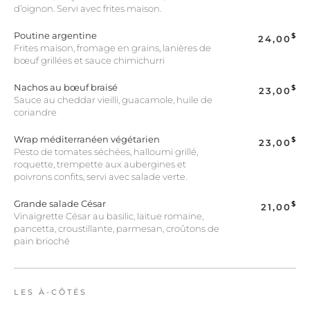
d’oignon. Servi avec frites maison.
Poutine argentine
$
24,00
Frites maison, fromage en grains, lanières de
bœuf grillées et sauce chimichurri
Nachos au bœuf braisé
$
23,00
Sauce au cheddar vieilli, guacamole, huile de
coriandre
Wrap méditerranéen végétarien
$
23,00
Pesto de tomates séchées, halloumi grillé,
roquette, trempette aux aubergines et
poivrons confits, servi avec salade verte.
Grande salade César
$
21,00
Vinaigrette César au basilic, laitue romaine,
pancetta, croustillante, parmesan, croûtons de
pain brioché
LES À-CÔTÉS