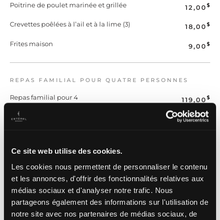
Poitrine de poulet marinée et grillée
$
12,00
Crevettes poêlées à l’ail et à la lime (3)
$
18,00
Frites maison
$
9,00
REPAS FAMILIAL POUR QUATRE PERSONNES
Repas familial pour 4
$
119,00
taxes en sus
Poulet popcorn servi avec mayonnaise
citronnée
Ce site web utilise des cookies.
Frite familiale
Les cookies nous permettent de personnaliser le contenu
Salade de macaronis format familial
et les annonces, d'offrir des fonctionnalités relatives aux
médias sociaux et d'analyser notre trafic. Nous
Salade verte et légumes croquants, vinaigrette
à l’érable et citron, format familial
partageons également des informations sur l'utilisation de
notre site avec nos partenaires de médias sociaux, de
Pizza Margherita : sauce tomate maison,