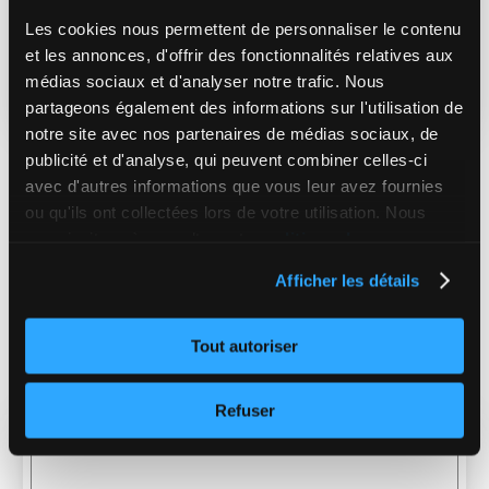
Les cookies nous permettent de personnaliser le contenu
et les annonces, d'offrir des fonctionnalités relatives aux
médias sociaux et d'analyser notre trafic. Nous
partageons également des informations sur l'utilisation de
notre site avec nos partenaires de médias sociaux, de
BOUGER
DÉCOUVRIR
RELAXER
SAVOURER
publicité et d'analyse, qui peuvent combiner celles-ci
Le Lido, bien plus qu’un spa
avec d'autres informations que vous leur avez fournies
ou qu'ils ont collectées lors de votre utilisation. Nous
nordique dans les Laurentides!
vous invitons à consulter notre
politique de
22 SEPTEMBRE 2022
confidentialité complète
, ou encore le
sommaire de
Afficher les détails
notre politique
.
Tout autoriser
Refuser