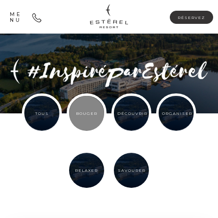
ME
RÉSERVEZ
NU
TOUS
BOUGER
DÉCOUVRIR
ORGANISER
RELAXER
SAVOURER