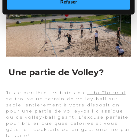
Refuser
Une partie de Volley?
Juste derrière les bains du
Lido Thermal
se trouve un terrain de volley-ball sur
sable, entièrement à votre disposition
pour une partie de volley-ball classique
ou de volley-ball géant! L’excuse parfaite
pour brûler quelques calories et vous
gâter en cocktails ou en gastronomie par
la suite!