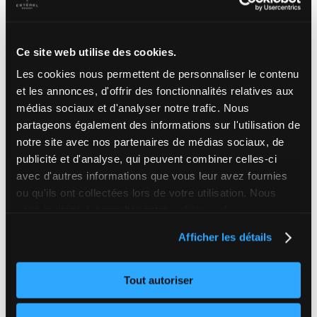
Sillonnez les routes du P’tit
Train du Nord
Ce site web utilise des cookies.
Les cookies nous permettent de personnaliser le contenu
Vous n’aurez jamais été aussi heureux
et les annonces, d'offrir des fonctionnalités relatives aux
d’avoir trimballé votre vélo jusqu’ici!
médias sociaux et d'analyser notre trafic. Nous
Saviez-vous que le P’tit Train du Nord
partageons également des informations sur l'utilisation de
offre 234 km de routes cyclables? Hé oui!
notre site avec nos partenaires de médias sociaux, de
Roulez entouré des plus beaux paysages
du Québec.
publicité et d'analyse, qui peuvent combiner celles-ci
avec d'autres informations que vous leur avez fournies
Nous pouvons même entreposer votre
ou qu'ils ont collectées lors de votre utilisation. Nous
vélo sans frais durant votre séjour!
vous invitons à consulter notre
politique de
confidentialité complète
, ou encore le
sommaire de
Afficher les détails
notre politique
.
Tout autoriser