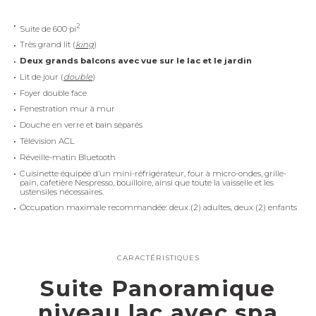
2
Suite de 600 pi
Très grand lit (
king
)
Deux grands balcons avec vue sur le lac et le jardin
Lit de jour (
double
)
Foyer double face
Fenestration mur à mur
Douche en verre et bain séparés
Télévision ACL
Réveille-matin Bluetooth
Cuisinette équipée d’un mini-réfrigérateur, four à micro-ondes, grille-
pain, cafetière Nespresso, bouilloire, ainsi que toute la vaisselle et les
ustensiles nécessaires.
Occupation maximale recommandée: deux (2) adultes, deux (2) enfants
CARACTÉRISTIQUES
Suite Panoramique
niveau lac avec spa