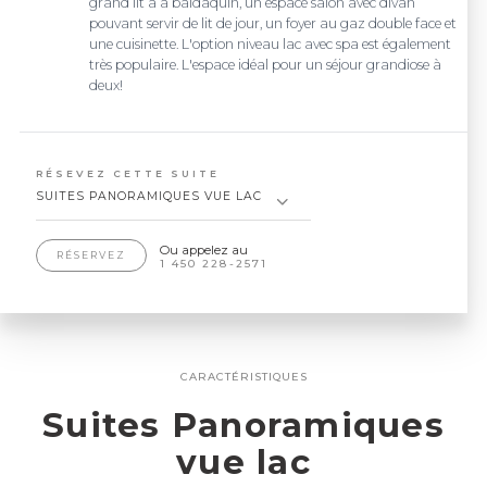
grand lit à à baldaquin, un espace salon avec divan
pouvant servir de lit de jour, un foyer au gaz double face et
une cuisinette. L'option niveau lac avec spa est également
très populaire. L'espace idéal pour un séjour grandiose à
deux!
RÉSEVEZ CETTE SUITE
SUITES PANORAMIQUES VUE LAC
Ou appelez au
RÉSERVEZ
1 450 228-2571
CARACTÉRISTIQUES
Suites Panoramiques
vue lac