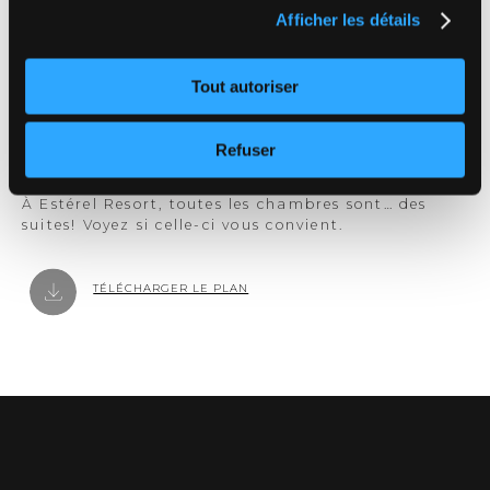
confidentialité complète
, ou encore le
sommaire de
Afficher les détails
notre politique
.
Tout autoriser
UNE SUITE DE RÊVE
À VOTRE MESURE
Refuser
À Estérel Resort, toutes les chambres sont… des
suites! Voyez si celle-ci vous convient.
TÉLÉCHARGER LE PLAN