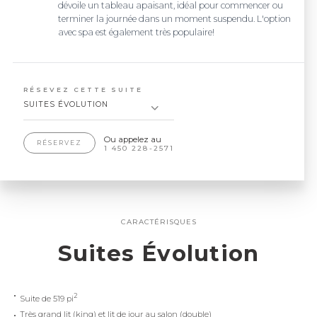
dévoile un tableau apaisant, idéal pour commencer ou
terminer la journée dans un moment suspendu. L'option
avec spa est également très populaire!
RÉSEVEZ CETTE SUITE
SUITES ÉVOLUTION
Ou appelez au
RÉSERVEZ
1 450 228-2571
CARACTÉRISQUES
Suites Évolution
2
Suite de 519 pi
Très grand lit (king) et lit de jour au salon (double)