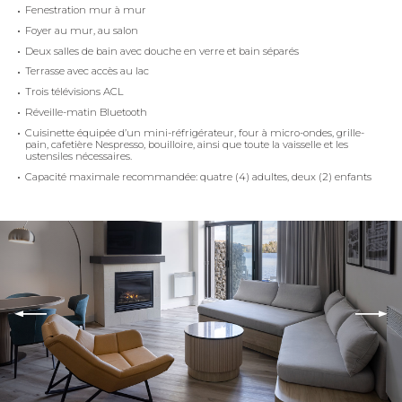
Fenestration mur à mur
Foyer au mur, au salon
Deux salles de bain avec douche en verre et bain séparés
Terrasse avec accès au lac
Trois télévisions ACL
Réveille-matin Bluetooth
Cuisinette équipée d’un mini-réfrigérateur, four à micro-ondes, grille-
pain, cafetière Nespresso, bouilloire, ainsi que toute la vaisselle et les
ustensiles nécessaires.
Capacité maximale recommandée: quatre (4) adultes, deux (2) enfants