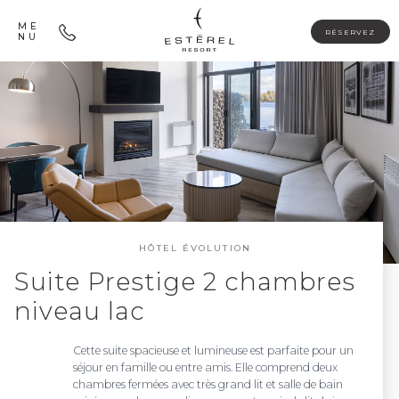
ME
RÉSERVEZ
NU
HÔTEL ÉVOLUTION
Suite Prestige 2 chambres
niveau lac
Cette suite spacieuse et lumineuse est parfaite pour un
séjour en famille ou entre amis. Elle comprend deux
chambres fermées avec très grand lit et salle de bain