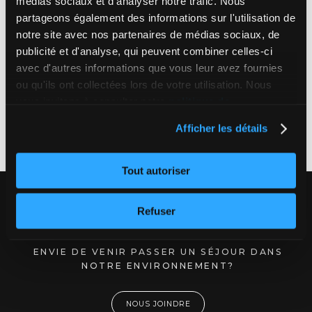
médias sociaux et d'analyser notre trafic. Nous
À VOTRE MESURE
partageons également des informations sur l'utilisation de
notre site avec nos partenaires de médias sociaux, de
À Estérel Resort, toutes les chambres sont… des
publicité et d'analyse, qui peuvent combiner celles-ci
suites! Voyez si celle-ci vous convient.
avec d'autres informations que vous leur avez fournies
ou qu'ils ont collectées lors de votre utilisation. Nous
vous invitons à consulter notre
politique de
TÉLÉCHARGER LE PLAN
confidentialité complète
, ou encore le
sommaire de
Afficher les détails
notre politique
.
Tout autoriser
CONTACT
Refuser
ENVIE DE VENIR PASSER UN SÉJOUR DANS
NOTRE ENVIRONNEMENT?
NOUS JOINDRE