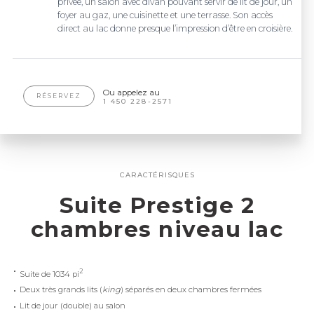
privée, un salon avec divan pouvant servir de lit de jour, un
foyer au gaz, une cuisinette et une terrasse. Son accès
direct au lac donne presque l’impression d’être en croisière.
Ou appelez au
RÉSERVEZ
1 450 228-2571
CARACTÉRISQUES
Suite Prestige 2
chambres niveau lac
2
Suite de 1034 pi
Deux très grands lits (
king
) séparés en deux chambres fermées
Lit de jour (double) au salon