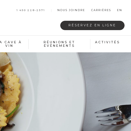
1 450 228-2571
NOUS JOINDRE
CARRIÈRES
EN
RÉSERVEZ
EN LIGNE
A CAVE À
RÉUNIONS ET
ACTIVITÉS
VIN
ÉVÉNEMENTS