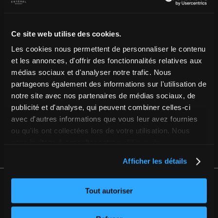
DIRECTEMENT DANS VOTRE BOÎTE
COURRIEL!
Ce site web utilise des cookies.
INSCRIVEZ-VOUS
Les cookies nous permettent de personnaliser le contenu
et les annonces, d'offrir des fonctionnalités relatives aux
#INSPIRÉPARESTEREL
médias sociaux et d'analyser notre trafic. Nous
partageons également des informations sur l'utilisation de
notre site avec nos partenaires de médias sociaux, de
DU CONTENU ORIGINAL JUSTE POUR VOUS
publicité et d'analyse, qui peuvent combiner celles-ci
avec d'autres informations que vous leur avez fournies
NOTRE BLOGUE
ou qu'ils ont collectées lors de votre utilisation. Nous
vous invitons à consulter notre
politique de
confidentialité complète
, ou encore le
sommaire de
Afficher les détails
notre politique
.
Tout autoriser
1 450 228-2571
39, BOUL. FRIDOLIN-SIMARD ESTÉREL (QUÉBEC) J0T 1E0