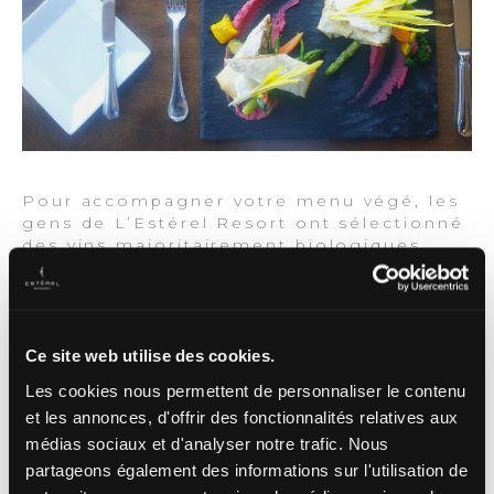
Pour accompagner votre menu végé, les
gens de L’Estérel Resort ont sélectionné
des vins majoritairement biologiques,
biodynamiques ou nature. On retrouve
deux mousseux, quatre vins blancs et six
vins rouges — dont plusieurs produits du
Canada.
Ce site web utilise des cookies.
L’Estérel Resort met également à votre
Les cookies nous permettent de personnaliser le contenu
disposition un
forfait « Escapade
et les annonces, d'offrir des fonctionnalités relatives aux
gourmande végé »
pour profiter de
médias sociaux et d'analyser notre trafic. Nous
l’expérience au maximum. Ce forfait
comprend un repas du soir trois services
partageons également des informations sur l'utilisation de
végétariens et une nuitée en suite