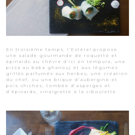
En troisième temps, l’Estérel propose
une salade gourmande de roquette et
épinards au chèvre d’ici en tempura, une
pizza au baba ghanouj et aux légumes
grillés parfumés aux herbes, une création
du chef, ou une brique d’aubergine et
pois chiches, tombée d’asperges et
d’épinards, vinaigrette à la ciboulette.