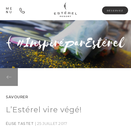
ME
RÉSERVEZ
NU
SAVOURER
L’Estérel vire végé!
| 25 JUILLET 2017
ÉLISE TASTET