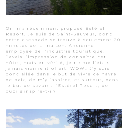
On m’a récemment proposé Estérel
Resort. Je suis de Saint-Sauveur, donc
cette escapade se trouve à seulement 20
minutes de la maison. Ancienne
employée de l’industrie touristique,
j’avais l’impression de connaître cet
hôtel, mais en vérité, je ne me l’étais
jamais vraiment offert. WOW… J’y suis
donc allée dans le but de vivre ce havre
de paix, de m’y inspirer, et surtout, dans
le but de savoir : l’Estérel Resort, de
quoi s’inspire-t-il?