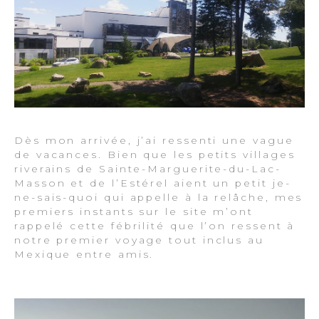
Dès mon arrivée, j’ai ressenti une vague
de vacances. Bien que les petits villages
riverains de Sainte-Marguerite-du-Lac-
Masson et de l’Estérel aient un petit je-
ne-sais-quoi qui appelle à la relâche, mes
premiers instants sur le site m’ont
rappelé cette fébrilité que l’on ressent à
notre premier voyage tout inclus au
Mexique entre amis.