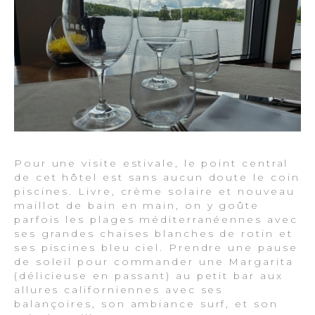
Pour une visite estivale, le point central
de cet hôtel est sans aucun doute le coin
piscines. Livre, crème solaire et nouveau
maillot de bain en main, on y goûte
parfois les plages méditerranéennes avec
ses grandes chaises blanches de rotin et
ses piscines bleu ciel. Prendre une pause
de soleil pour commander une Margarita
(délicieuse en passant) au petit bar aux
allures californiennes avec ses
balançoires, son ambiance surf, et son