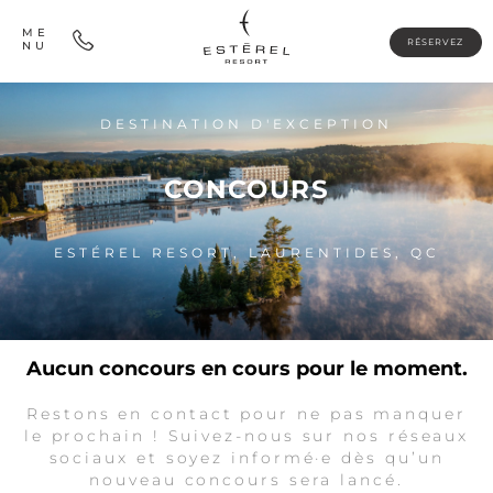
ME
RÉSERVEZ
NU
DESTINATION D'EXCEPTION
CONCOURS
ESTÉREL RESORT, LAURENTIDES, QC
Aucun concours en cours pour le moment.
Restons en contact pour ne pas manquer
le prochain ! Suivez-nous sur nos réseaux
sociaux et soyez informé·e dès qu’un
nouveau concours sera lancé.