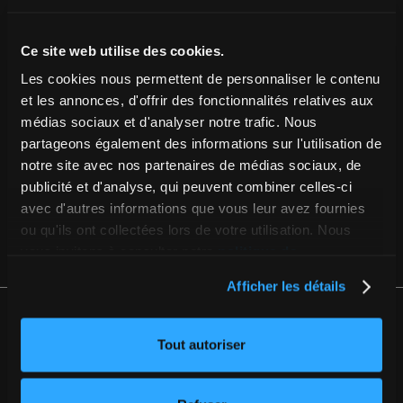
Ce site web utilise des cookies.
INSCRIVEZ-VOUS
Les cookies nous permettent de personnaliser le contenu
et les annonces, d'offrir des fonctionnalités relatives aux
#INSPIRÉPARESTEREL
médias sociaux et d'analyser notre trafic. Nous
partageons également des informations sur l'utilisation de
notre site avec nos partenaires de médias sociaux, de
DU CONTENU ORIGINAL JUSTE POUR VOUS
publicité et d'analyse, qui peuvent combiner celles-ci
avec d'autres informations que vous leur avez fournies
NOTRE BLOGUE
ou qu'ils ont collectées lors de votre utilisation. Nous
vous invitons à consulter notre
politique de
confidentialité complète
, ou encore le
sommaire de
Afficher les détails
notre politique
.
1 450 228-2571
Tout autoriser
39, BOUL. FRIDOLIN-SIMARD ESTÉREL (QUÉBEC) J0T 1E0