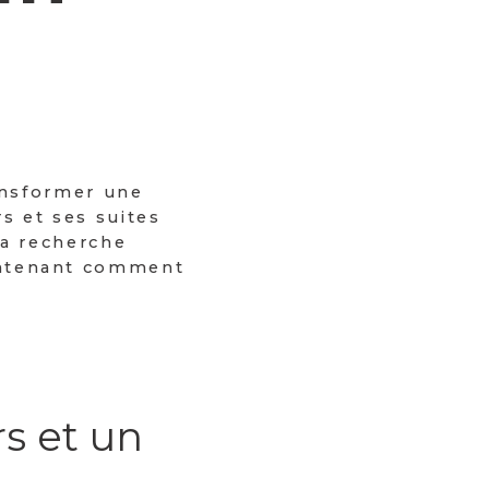
ransformer une
s et ses suites
la recherche
intenant comment
rs et un