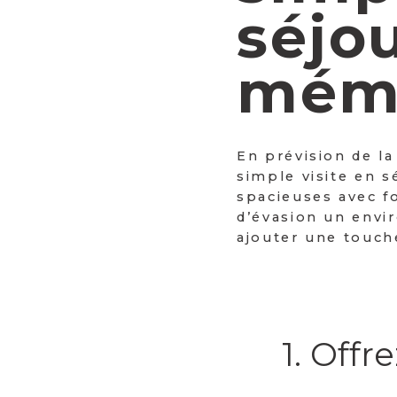
séjo
mém
En prévision de la
simple visite en 
spacieuses avec fo
d’évasion un envi
ajouter une touch
1. Offr