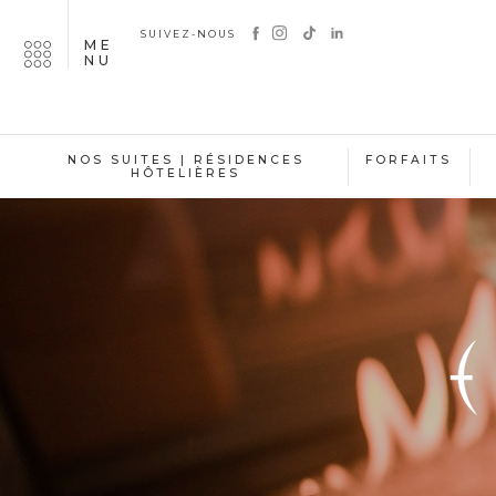
SUIVEZ-NOUS
ME
NU
NOS SUITES | RÉSIDENCES
FORFAITS
HÔTELIÈRES