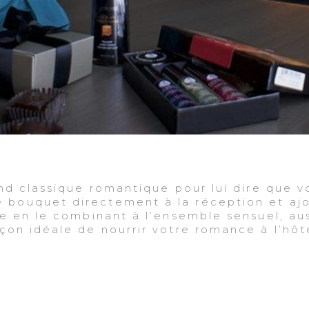
and classique romantique pour lui dire que v
bouquet directement à la réception et aj
ée en le combinant à l’ensemble sensuel, aus
çon idéale de nourrir votre romance à l’hôt